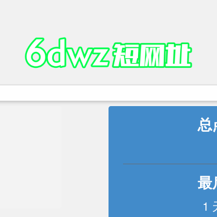
总
最
1