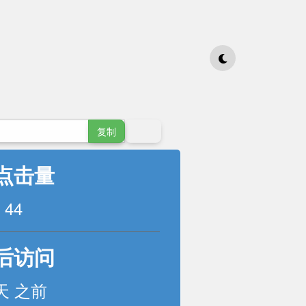
复制
点击量
44
后访问
 天 之前